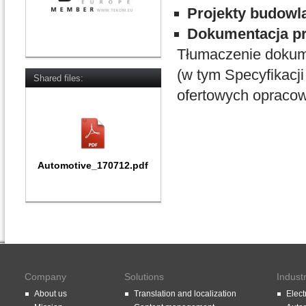
Projekty budowl
Dokumentacja p
Tłumaczenie dokum
(w tym Specyfikac
Shared files:
ofertowych opraco
Automotive_170712.pdf
Company
Solutions
Indust
About us
Translation and localization
Elect