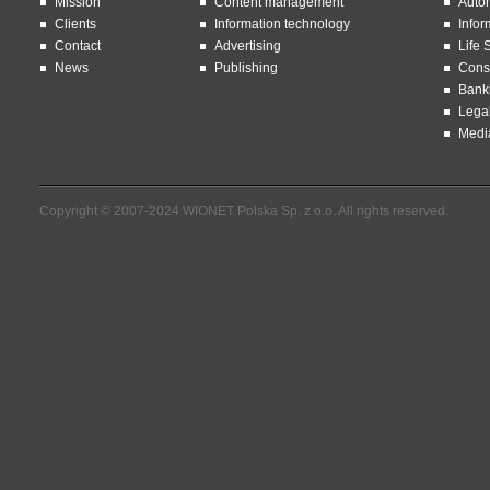
Mission
Content management
Auto
Clients
Information technology
Infor
Contact
Advertising
Life 
News
Publishing
Const
Bank
Lega
Medi
Copyright © 2007-2024 WIONET Polska Sp. z o.o. All rights reserved.