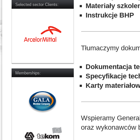
Materiały szkole
Selected sector Clients:
Instrukcje BHP
Tłumaczymy dokumen
Dokumentacja te
Memberships:
Specyfikacje tec
Karty materiało
Wspieramy General
oraz wykonawców br