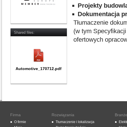
Projekty budowl
Dokumentacja p
Tłumaczenie dokum
(w tym Specyfikac
Shared files:
ofertowych opraco
Automotive_170712.pdf
Firma
Rozwiązania
Branż
O firmie
Tłumaczenie i lokalizacja
Elekt