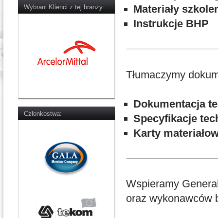
Materiały szkole
Wybrani Klienci z tej branży:
Instrukcje BHP
Tłumaczymy dokumen
Dokumentacja te
Członkostwa:
Specyfikacje tec
Karty materiało
Wspieramy General
oraz wykonawców br