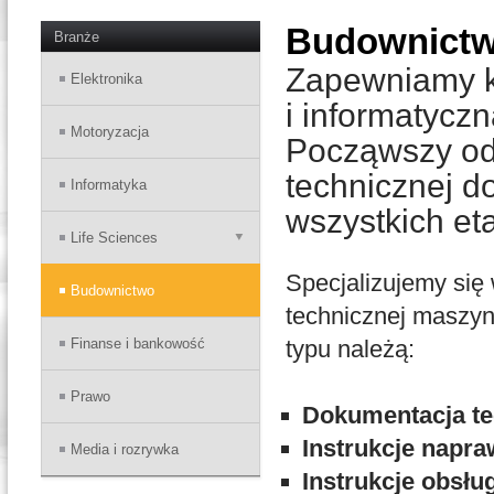
Budownict
Branże
Zapewniamy k
Elektronika
i informatycz
Motoryzacja
Począwszy od 
technicznej d
Informatyka
wszystkich e
Life Sciences
Specjalizujemy się 
Budownictwo
technicznej maszyn
Finanse i bankowość
typu należą:
Prawo
Dokumentacja te
Instrukcje napra
Media i rozrywka
Instrukcje obsłu