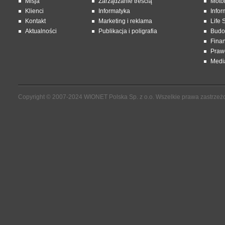
Misja
Zarządzanie treścią
Moto
Klienci
Informatyka
Infor
Kontakt
Marketing i reklama
Life 
Aktualności
Publikacja i poligrafia
Budo
Fina
Praw
Media
Copyright © 2007-2024 WIONET Polska Sp. z o.o. Wszelkie prawa zastrzeż