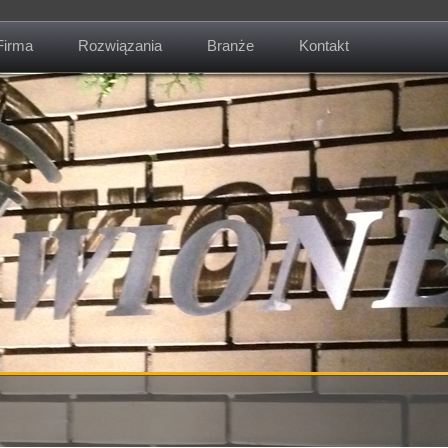
Firma
Rozwiązania
Branże
Kontakt
O firmie
Misja
Kontakt
Aktualności