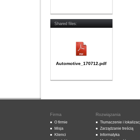
Shared files:
Automotive_170712.pdf
Firma
Rozwiązania
O firmie
Tłumaczenie i lokalizac
Misja
Zarządzanie treścią
Klienci
Informatyka