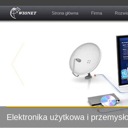
Strona główna
Firma
Rozwią
O firmie
Kontakt
emysłowa