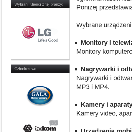
Wybrani Klienci z tej branży:
Poniżej przedstawia
Wybrane urządzenia
Monitory i telewi
Monitory komputero
Nagrywarki i od
Członkostwa:
Nagrywarki i odtw
MP3 i MP4.
Kamery i aparat
Kamery video, apara
Urządzenia mobi