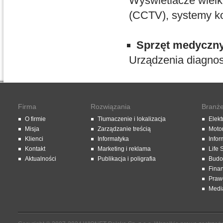
Wyświetlacze wielk
(CCTV), systemy ko
Sprzęt medyczn
Urządzenia diagnost
Firma
Rozwiązania
Branż
O firmie
Tłumaczenie i lokalizacja
Elekt
Misja
Zarządzanie treścią
Moto
Klienci
Informatyka
Infor
Kontakt
Marketing i reklama
Life 
Aktualności
Publikacja i poligrafia
Budo
Fina
Praw
Media