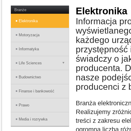
Elektronika
Branże
Informacja pro
Elektronika
wyświetlanego
Motoryzacja
każdego urzą
przystępność 
Informatyka
świadczy o jak
Life Sciences
producenta. Dl
nasze podejśc
Budownictwo
producenci z 
Finanse i bankowość
Branża elektroniczn
Prawo
Realizujemy zróżnic
Media i rozrywka
treści z zakresu el
ogromna liczba róż