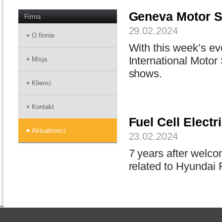
Geneva Motor 
Firma
29.02.2024
O firmie
With this week’s e
International Motor
Misja
shows.
Klienci
Kontakt
Fuel Cell Electr
Aktualności
23.02.2024
7 years after welco
related to Hyundai 