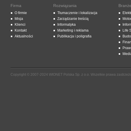
Firma
Rozwiązania
Branż
O firmie
Tłumaczenie i lokalizacja
Elekt
Misja
Zarządzanie treścią
Moto
Klienci
Informatyka
Infor
Kontakt
Marketing i reklama
Life 
Aktualności
Publikacja i poligrafia
Budo
Fina
Praw
Media
Copyright © 2007-2024 WIONET Polska Sp. z o.o. Wszelkie prawa zastrzeż